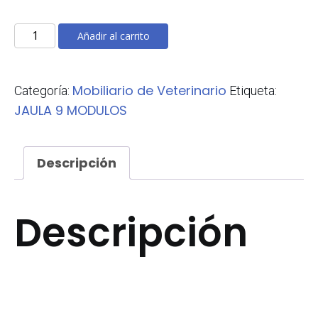
JAULA
Añadir al carrito
DE
9
Mobiliario de Veterinario
Categoría:
Etiqueta:
MODULOS
JAULA 9 MODULOS
cantidad
Descripción
Descripción